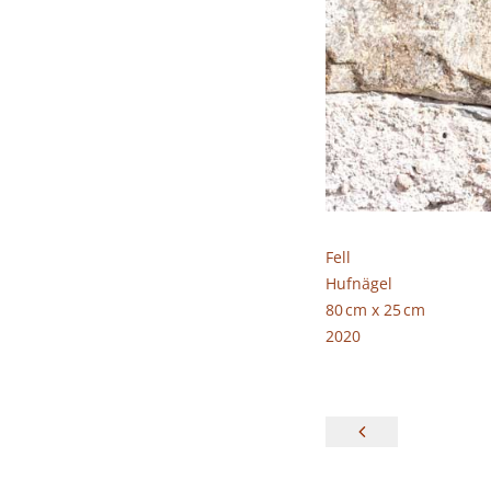
Fell
Hufnägel
80 cm x 25 cm
2020
Beitragsna